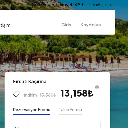
Sea Genesis Travel 1483
Türkçe
Giriş
Kaydolun
etişim
Fırsatı Kaçırma
13,158₺
15,360₺
İndirim
Rezervasyon Formu
Talep Formu