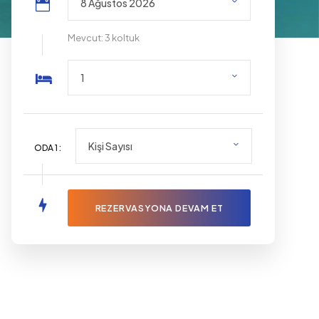
Mevcut: 3 koltuk
ODA
1
: