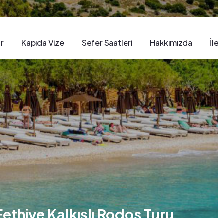
ar
Kapıda Vize
Sefer Saatleri​
Hakkımızda
İl
ethiye Kalkışlı Rodos Turu