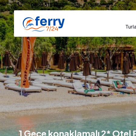
0850 515 17 18
info@ferry724.com
Turl
1 Gece konaklamalı 2* Otel F