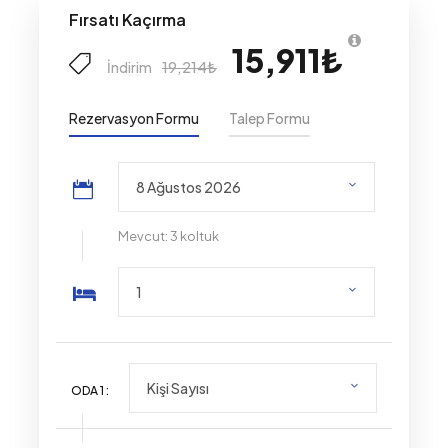
Fırsatı Kaçırma
15,911₺
19,214₺
İndirim
Rezervasyon Formu
Talep Formu
Mevcut: 3 koltuk
ODA
1
: