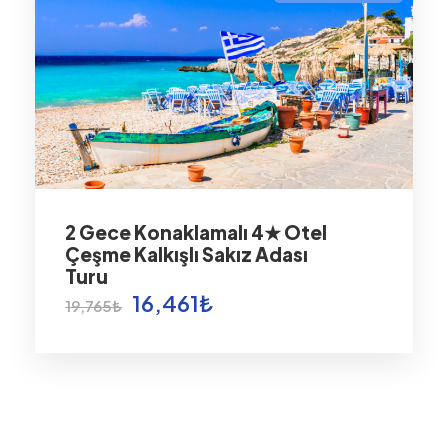
2 Gece Konaklamalı 4★ Otel
Çeşme Kalkışlı Sakız Adası
Turu
16,461₺
19,765₺