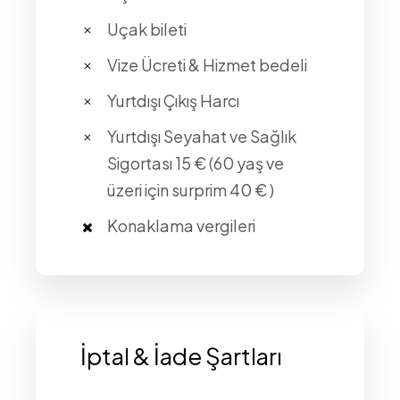
Uçak bileti
Vize Ücreti & Hizmet bedeli
Yurtdışı Çıkış Harcı
Yurtdışı Seyahat ve Sağlık
Sigortası 15 € (60 yaş ve
üzeri için surprim 40 € )
Konaklama vergileri
İptal & İade Şartları