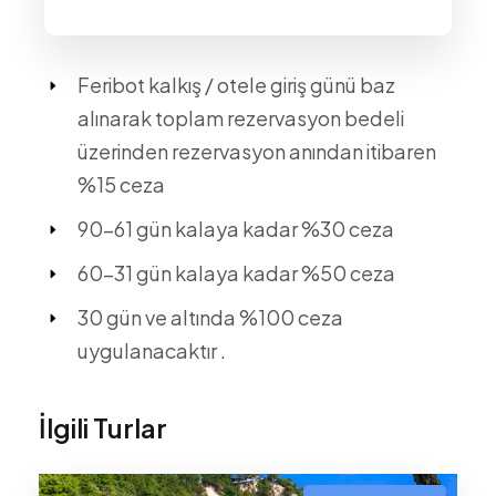
Feribot kalkış / otele giriş günü baz
alınarak toplam rezervasyon bedeli
üzerinden rezervasyon anından itibaren
%15 ceza
90-61 gün kalaya kadar %30 ceza
60-31 gün kalaya kadar %50 ceza
30 gün ve altında %100 ceza
uygulanacaktır .
İlgili Turlar