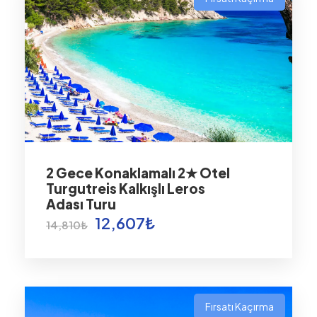
2 Gece Konaklamalı 2★ Otel
Turgutreis Kalkışlı Leros
Adası Turu
12,607₺
14,810₺
Fırsatı Kaçırma