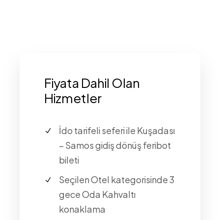
Fiyata Dahil Olan
Hizmetler
İdo tarifeli seferi ile Kuşadası
– Samos gidiş dönüş feribot
bileti
Seçilen Otel kategorisinde 3
gece Oda Kahvaltı
konaklama