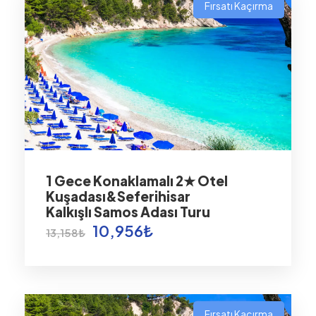
Fırsatı Kaçırma
1 Gece Konaklamalı 2★ Otel
Kuşadası&Seferihisar
Kalkışlı Samos Adası Turu
10,956₺
13,158₺
Fırsatı Kaçırma