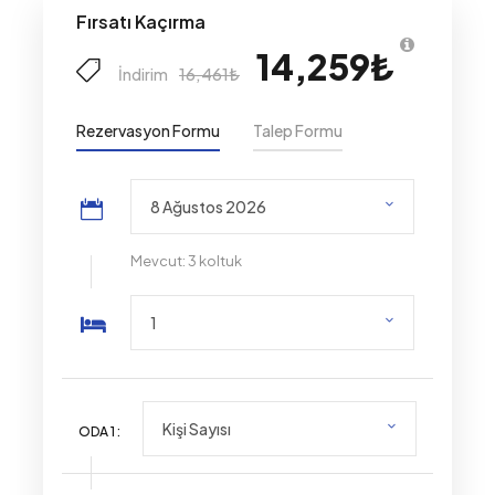
Fırsatı Kaçırma
14,259₺
16,461₺
İndirim
Rezervasyon Formu
Talep Formu
Mevcut: 3 koltuk
ODA
1
: