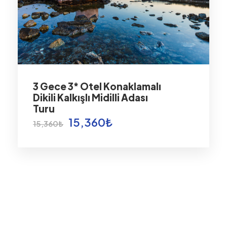
3 Gece 3* Otel Konaklamalı
Dikili Kalkışlı Midilli Adası
Turu
15,360₺
15,360₺