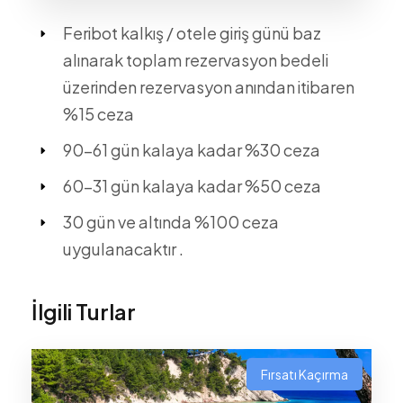
Feribot kalkış / otele giriş günü baz
alınarak toplam rezervasyon bedeli
üzerinden rezervasyon anından itibaren
%15 ceza
90-61 gün kalaya kadar %30 ceza
60-31 gün kalaya kadar %50 ceza
30 gün ve altında %100 ceza
uygulanacaktır .
İlgili Turlar
Fırsatı Kaçırma