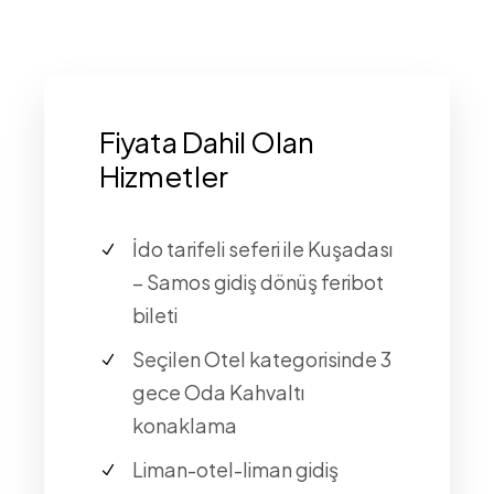
Fiyata Dahil Olan
Hizmetler
İdo tarifeli seferi ile Kuşadası
– Samos gidiş dönüş feribot
bileti
Seçilen Otel kategorisinde 3
gece Oda Kahvaltı
konaklama
Liman-otel-liman gidiş