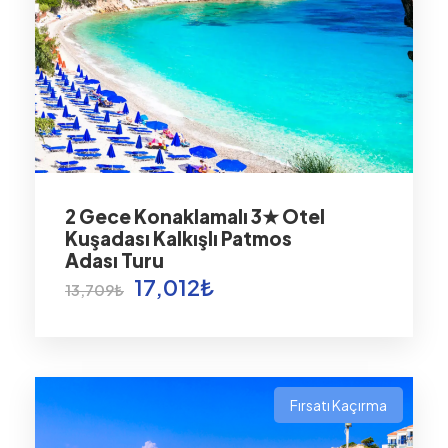
2 Gece Konaklamalı 3★ Otel
Kuşadası Kalkışlı Patmos
Adası Turu
17,012₺
13,709₺
Fırsatı Kaçırma