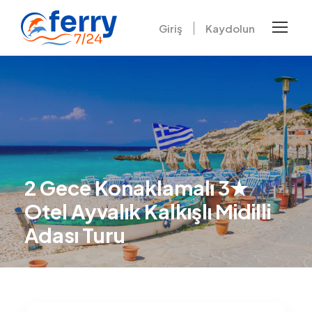
Giriş
Kaydolun
2 Gece Konaklamalı 3★
Otel Ayvalık Kalkışlı Midilli
Adası Turu