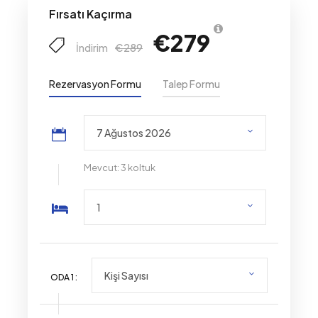
Fırsatı Kaçırma
€279
€289
İndirim
Rezervasyon Formu
Talep Formu
Mevcut: 3 koltuk
ODA
1
: