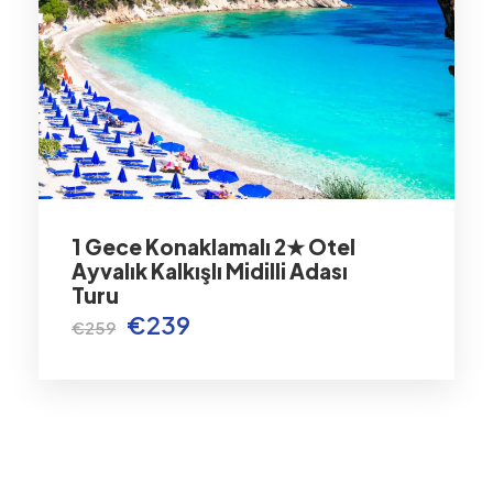
1 Gece Konaklamalı 2★ Otel
Ayvalık Kalkışlı Midilli Adası
Turu
€239
€259