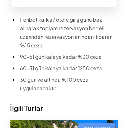
Feribot kalkış / otele giriş günü baz
alınarak toplam rezervasyon bedeli
üzerinden rezervasyon anından itibaren
%15 ceza
90-61 gün kalaya kadar %30 ceza
60-31 gün kalaya kadar %50 ceza
30 gün ve altında %100 ceza
uygulanacaktır .
İlgili Turlar