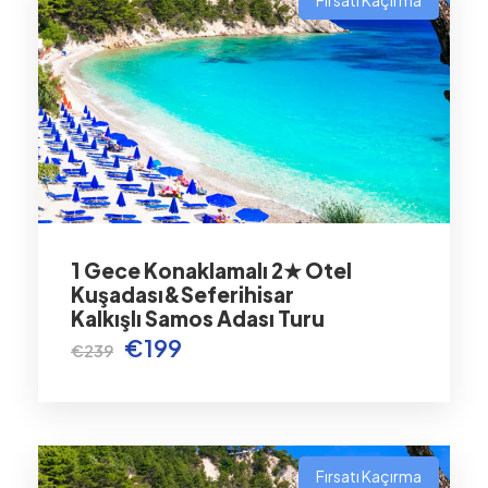
Fırsatı Kaçırma
1 Gece Konaklamalı 2★ Otel
Kuşadası&Seferihisar
Kalkışlı Samos Adası Turu
€199
€239
Fırsatı Kaçırma