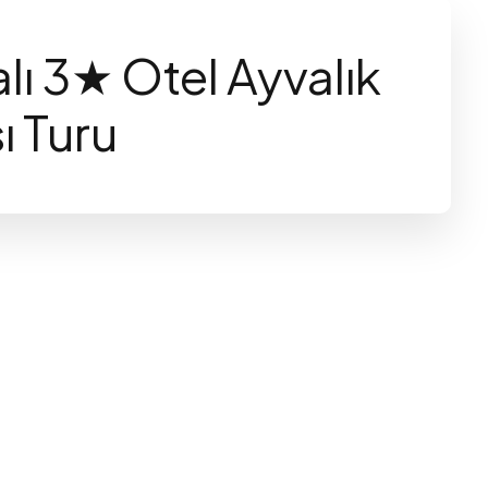
ı 3★ Otel Ayvalık
sı Turu