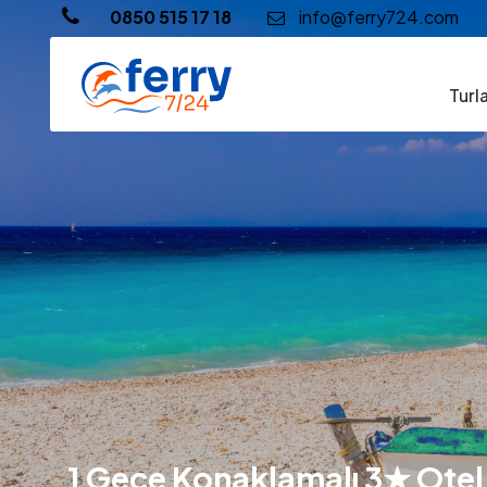
0850 515 17 18
info@ferry724.com
Turl
1 Gece Konaklamalı 3★ Otel Ay