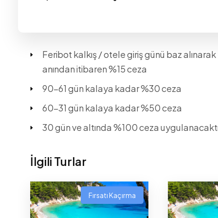
Feribot kalkış / otele giriş günü baz alına
anından itibaren %15 ceza
90-61 gün kalaya kadar %30 ceza
60-31 gün kalaya kadar %50 ceza
30 gün ve altında %100 ceza uygulanacaktır
İlgili Turlar
Fırsatı Kaçırma