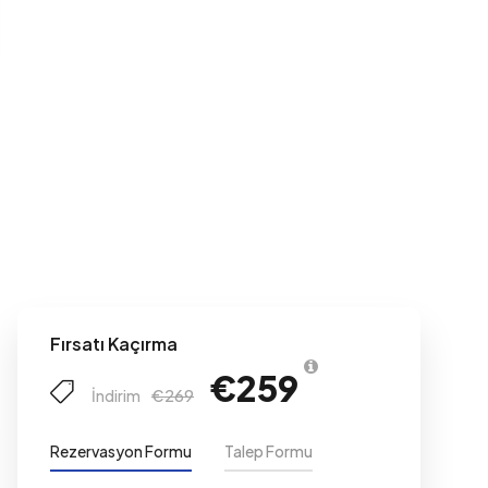
Fırsatı Kaçırma
€259
€269
İndirim
Rezervasyon Formu
Talep Formu