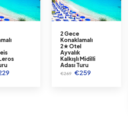
2 Gece
malı
Konaklamalı
l
2★ Otel
eis
Ayvalık
 Leros
Kalkışlı Midilli
uru
Adası Turu
229
€259
€269