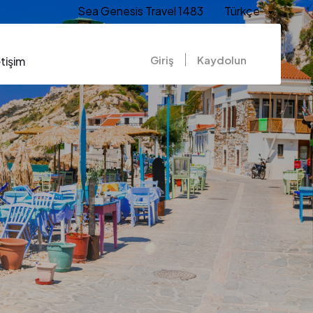
Sea Genesis Travel 1483
Türkçe
Giriş
Kaydolun
etişim