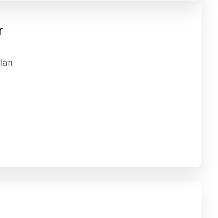
r
ları