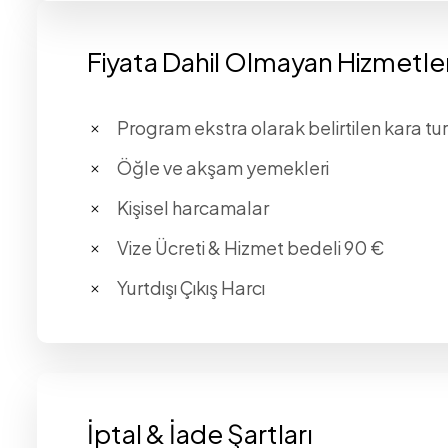
Fiyata Dahil Olmayan Hizmetle
Program ekstra olarak belirtilen kara tur
Öğle ve akşam yemekleri
Kişisel harcamalar
Vize Ücreti & Hizmet bedeli 90 €
Yurtdışı Çıkış Harcı
İptal & İade Şartları