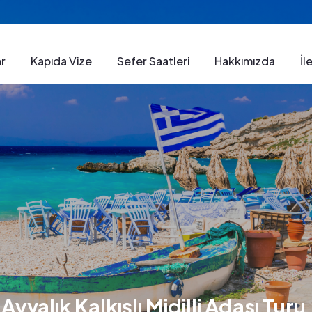
ar
Kapıda Vize
Sefer Saatleri​
Hakkımızda
İl
valık Kalkışlı Midilli Adası Turu