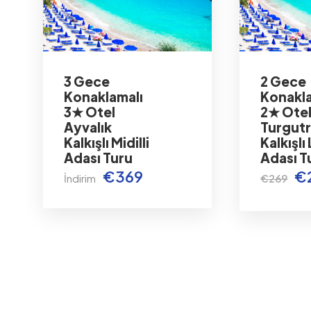
3 Gece
2 Gece
Konaklamalı
Konakla
3★ Otel
2★ Ote
Ayvalık
Turgutr
Kalkışlı Midilli
Kalkışlı
Adası Turu
Adası T
€369
€
İndirim
€269