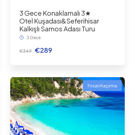
3 Gece Konaklamalı 3★
Otel Kuşadası&Seferihisar
Kalkışlı Samos Adası Turu
3 Gece
€289
€349
Fırsatı Kaçırma