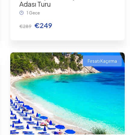
Adası Turu
1 Gece
€249
€289
Fırsatı Kaçırma