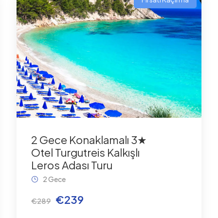
2 Gece Konaklamalı 3★
Otel Turgutreis Kalkışlı
Leros Adası Turu
2 Gece
€239
€289