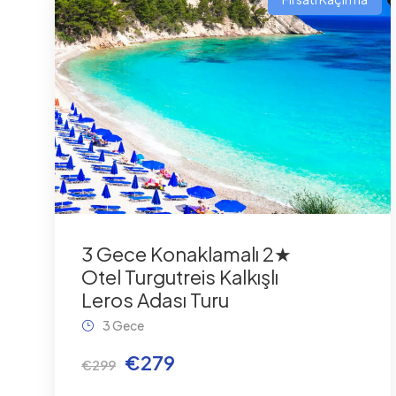
3 Gece Konaklamalı 2★
Otel Turgutreis Kalkışlı
Leros Adası Turu
3 Gece
€279
€299