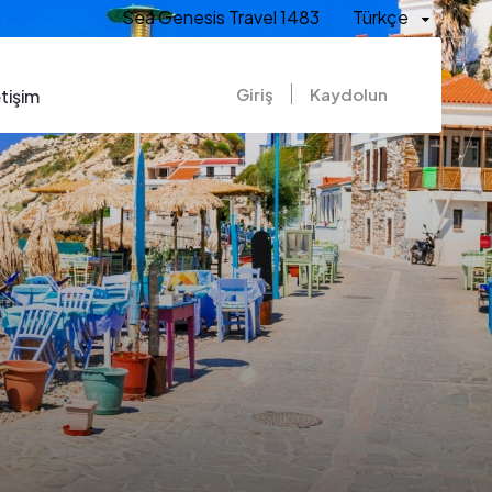
Sea Genesis Travel 1483
Türkçe
Giriş
Kaydolun
etişim