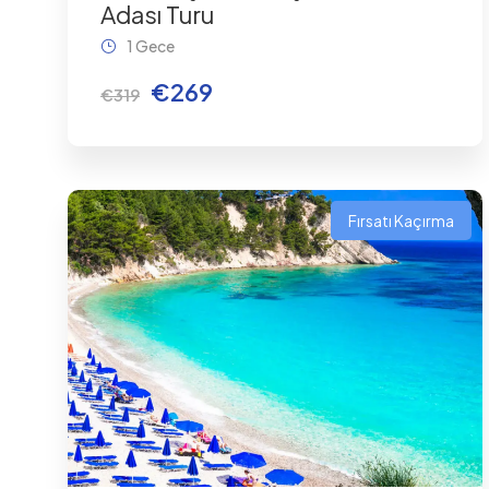
Adası Turu
1 Gece
€269
€319
Fırsatı Kaçırma