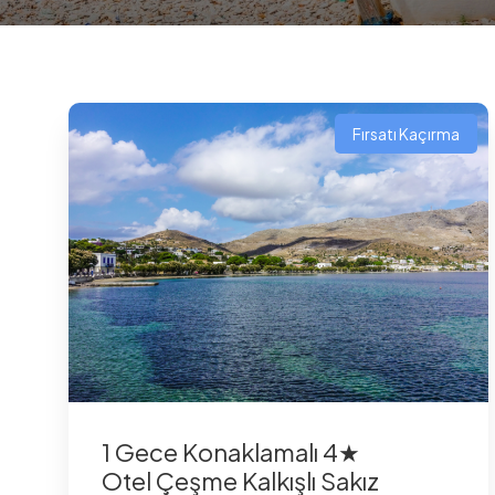
Fırsatı Kaçırma
1 Gece Konaklamalı 4★
Otel Çeşme Kalkışlı Sakız