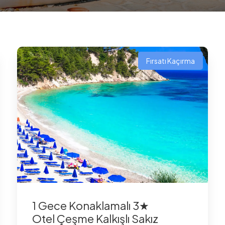
Fırsatı Kaçırma
1 Gece Konaklamalı 3★
Otel Çeşme Kalkışlı Sakız