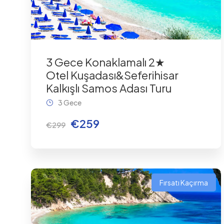
3 Gece Konaklamalı 2★
Otel Kuşadası&Seferihisar
Kalkışlı Samos Adası Turu
3 Gece
€259
€299
Fırsatı Kaçırma