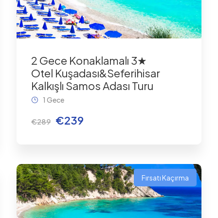
2 Gece Konaklamalı 3★
Otel Kuşadası&Seferihisar
Kalkışlı Samos Adası Turu
1 Gece
€239
€289
Fırsatı Kaçırma