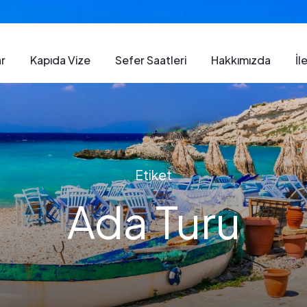
ar
Kapıda Vize
Sefer Saatleri​
Hakkımızda
İl
Etiket
Ada Turu