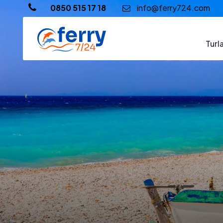
0850 515 17 18
info@ferry724.com
Turl