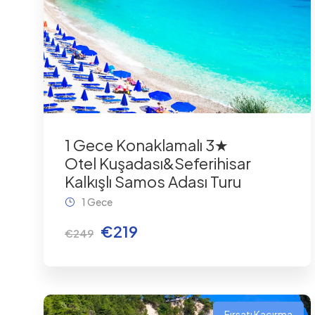
1 Gece Konaklamalı 3★
Otel Kuşadası&Seferihisar
Kalkışlı Samos Adası Turu
1 Gece
€219
€249
Fırsatı Kaçırma