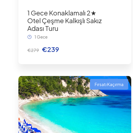
1 Gece Konaklamalı 2★
Otel Çeşme Kalkışlı Sakız
Adası Turu
1 Gece
€239
€279
Fırsatı Kaçırma