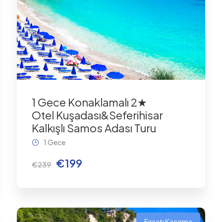
1 Gece Konaklamalı 2★
Otel Kuşadası&Seferihisar
Kalkışlı Samos Adası Turu
1 Gece
€199
€239
Fırsatı Kaçırma